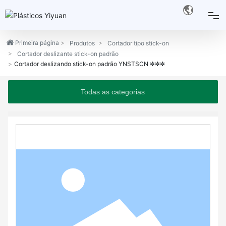
Página inicial
Primeira página
Produtos
Cortador tipo stick-on
Cortador deslizante stick-on padrão
Cortador deslizando stick-on padrão YNSTSCN ✼✼✼
Quem somos
Todas as categorias
Produtos
Atendimento
Notícias
Fale conosco